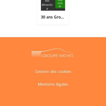
est
oris
désactiv
er
é
30 ans Groupe Michel
Gestion des cookies
Mentions légales
Facebook
LinkedIn
Instagram